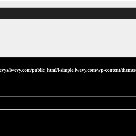
evys/iwevy.com/public_html/i-simple.iwevy.com/wp-content/themes